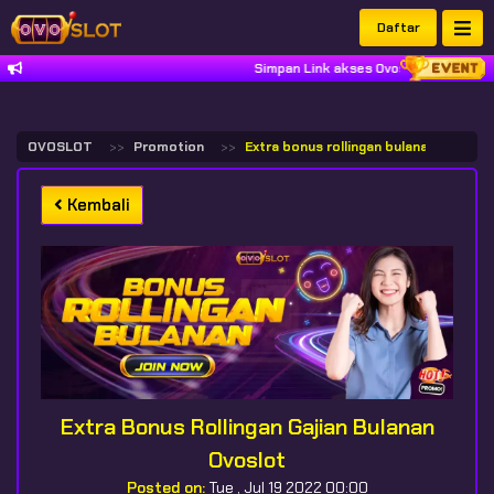
Daftar
Simpan Link akses Ovoslot Anti-nawala
OVOSLOT
Promotion
Extra bonus rollingan bulanan ovoslot
Kembali
Extra Bonus Rollingan Gajian Bulanan
Ovoslot
Posted on:
Tue , Jul 19 2022 00:00