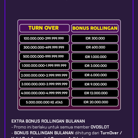
EXTRA BONUS ROLLINGAN BULANAN
- Promo ini berlaku untuk semua member
OVOSLOT
-
BONUS ROLLINGAN BULANAN
dihitung dari
TurnOver /