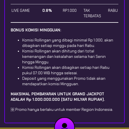
LIVE GAME
0.8%
RP.1.000
TAK
RABU
TERBATAS
BONUS KOMISI MINGGUAN:
Komisi Rollingan yang dibagi minimal Rp 1.000, akan
dibagikan setiap minggu pada hari Rabu.
Komisi Rollingan akan dihitung dari total
kemenangan dan kekalahan selama hari Senin
hingga Minggu.
Komisi Rollingan akan dibagikan setiap hari Rabu
pukul 07:00 WIB hingga selesai.
Deposit yang menggunakan Promo tidak akan
mendapatkan komisi Mingguan.
MAKSIMAL PEMBAYARAN UNTUK GRAND JACKPOT
ADALAH Rp 1.000.000.000 (SATU MILYAR RUPIAH).
🆔 Promo hanya berlaku untuk member Region Indonesia.