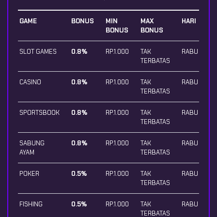
GAME
BONUS
MIN
MAX
HARI
BONUS
BONUS
SLOT GAMES
0.8%
RP.1.000
TAK
RABU
TERBATAS
CASINO
0.8%
RP.1.000
TAK
RABU
TERBATAS
SPORTSBOOK
0.8%
RP.1.000
TAK
RABU
TERBATAS
SABUNG
0.8%
RP.1.000
TAK
RABU
AYAM
TERBATAS
POKER
0.5%
RP.1.000
TAK
RABU
TERBATAS
FISHING
0.5%
RP.1.000
TAK
RABU
TERBATAS