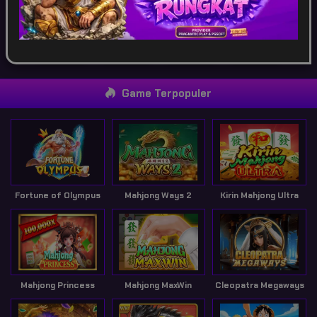
SPORTSBOOK
LOTTERY
POKER
ARCADE
Game Terpopuler
Fortune of Olympus
Mahjong Ways 2
Kirin Mahjong Ultra
Mahjong Princess
Mahjong MaxWin
Cleopatra Megaways